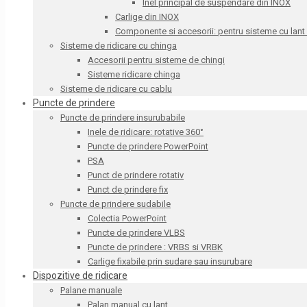
Inel principal de suspendare din INOX
Carlige din INOX
Componente si accesorii: pentru sisteme cu lant
Sisteme de ridicare cu chinga
Accesorii pentru sisteme de chingi
Sisteme ridicare chinga
Sisteme de ridicare cu cablu
Puncte de prindere
Puncte de prindere insurubabile
Inele de ridicare: rotative 360°
Puncte de prindere PowerPoint
PSA
Punct de prindere rotativ
Punct de prindere fix
Puncte de prindere sudabile
Colectia PowerPoint
Puncte de prindere VLBS
Puncte de prindere : VRBS si VRBK
Carlige fixabile prin sudare sau insurubare
Dispozitive de ridicare
Palane manuale
Palan manual cu lant