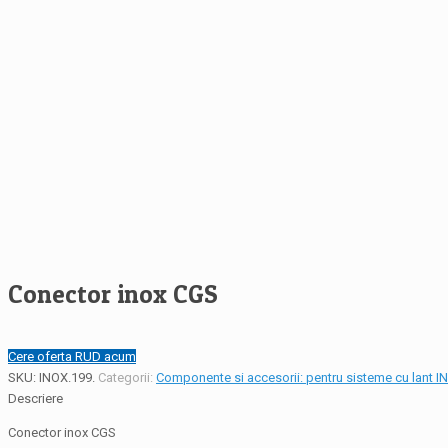
Conector inox CGS
Cere oferta RUD acum
SKU:
INOX.199
.
Categorii:
Componente si accesorii: pentru sisteme cu lant I
Descriere
Conector inox CGS