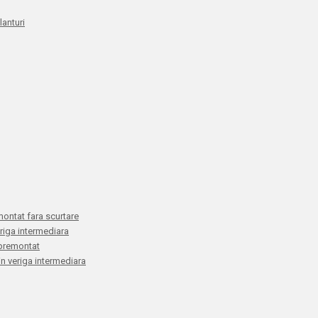
anturi
montat fara scurtare
eriga intermediara
E premontat
 in veriga intermediara