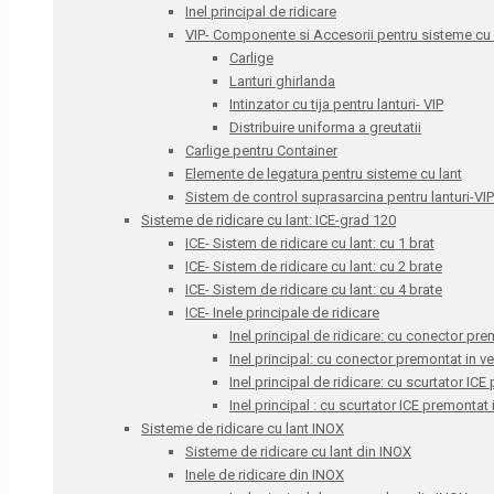
Inel principal de ridicare
VIP- Componente si Accesorii pentru sisteme cu l
Carlige
Lanturi ghirlanda
Intinzator cu tija pentru lanturi- VIP
Distribuire uniforma a greutatii
Carlige pentru Container
Elemente de legatura pentru sisteme cu lant
Sistem de control suprasarcina pentru lanturi-VIP
Sisteme de ridicare cu lant: ICE-grad 120
ICE- Sistem de ridicare cu lant: cu 1 brat
ICE- Sistem de ridicare cu lant: cu 2 brate
ICE- Sistem de ridicare cu lant: cu 4 brate
ICE- Inele principale de ridicare
Inel principal de ridicare: cu conector pre
Inel principal: cu conector premontat in v
Inel principal de ridicare: cu scurtator IC
Inel principal : cu scurtator ICE premontat
Sisteme de ridicare cu lant INOX
Sisteme de ridicare cu lant din INOX
Inele de ridicare din INOX