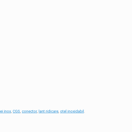
ei inox
,
CGS
,
conector
,
lant ridicare
,
otel inoxidabil
.