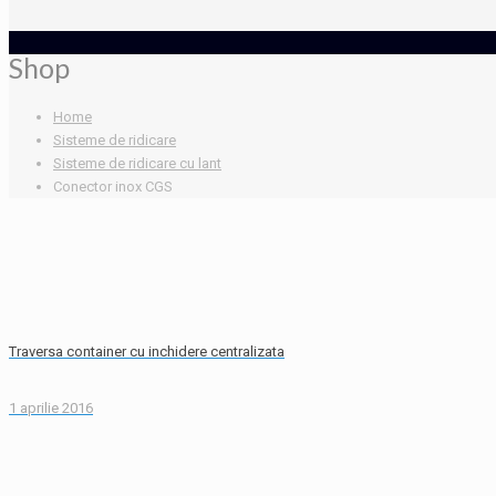
Shop
Home
Sisteme de ridicare
Sisteme de ridicare cu lant
Conector inox CGS
Traversa container cu inchidere centralizata
1 aprilie 2016