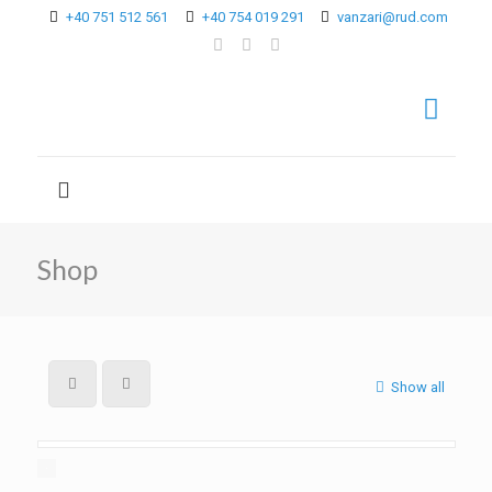
+40 751 512 561
+40 754 019 291
vanzari@rud.com
Shop
Show all