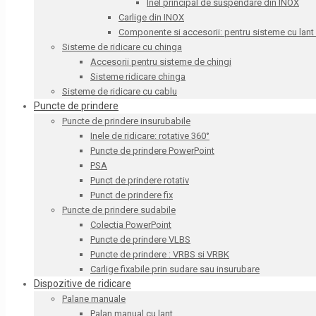
Inel principal de suspendare din INOX
Carlige din INOX
Componente si accesorii: pentru sisteme cu lant
Sisteme de ridicare cu chinga
Accesorii pentru sisteme de chingi
Sisteme ridicare chinga
Sisteme de ridicare cu cablu
Puncte de prindere
Puncte de prindere insurubabile
Inele de ridicare: rotative 360°
Puncte de prindere PowerPoint
PSA
Punct de prindere rotativ
Punct de prindere fix
Puncte de prindere sudabile
Colectia PowerPoint
Puncte de prindere VLBS
Puncte de prindere : VRBS si VRBK
Carlige fixabile prin sudare sau insurubare
Dispozitive de ridicare
Palane manuale
Palan manual cu lant