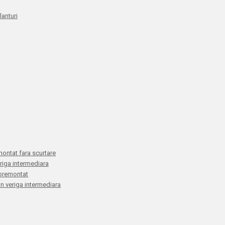
anturi
montat fara scurtare
eriga intermediara
E premontat
 in veriga intermediara