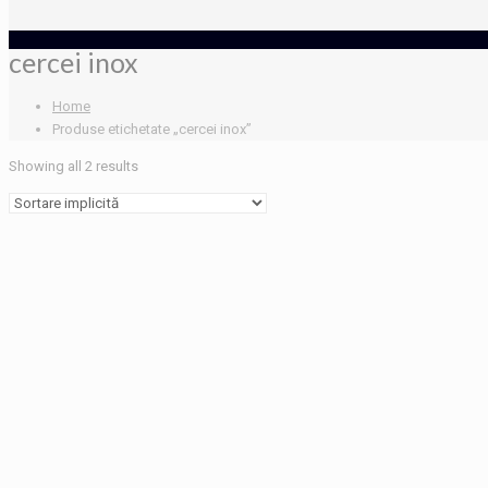
cercei inox
Home
Produse etichetate „cercei inox”
Showing all 2 results