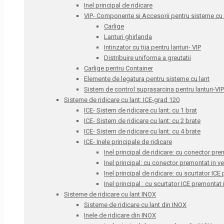
Inel principal de ridicare
VIP- Componente si Accesorii pentru sisteme cu l
Carlige
Lanturi ghirlanda
Intinzator cu tija pentru lanturi- VIP
Distribuire uniforma a greutatii
Carlige pentru Container
Elemente de legatura pentru sisteme cu lant
Sistem de control suprasarcina pentru lanturi-VIP
Sisteme de ridicare cu lant: ICE-grad 120
ICE- Sistem de ridicare cu lant: cu 1 brat
ICE- Sistem de ridicare cu lant: cu 2 brate
ICE- Sistem de ridicare cu lant: cu 4 brate
ICE- Inele principale de ridicare
Inel principal de ridicare: cu conector pre
Inel principal: cu conector premontat in v
Inel principal de ridicare: cu scurtator IC
Inel principal : cu scurtator ICE premontat
Sisteme de ridicare cu lant INOX
Sisteme de ridicare cu lant din INOX
Inele de ridicare din INOX