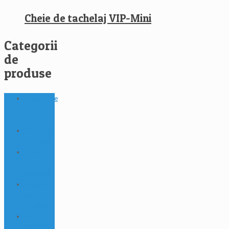
Cheie de tachelaj VIP-Mini
Categorii
de
produse
Dispozitive
de
ridicare
Puncte de
prindere
Sisteme
de
ancorare
Sisteme
de
ridicare
Solutii
pentru