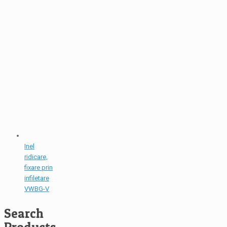
Inel
ridicare,
fixare prin
infiletare
VWBG-V
Search