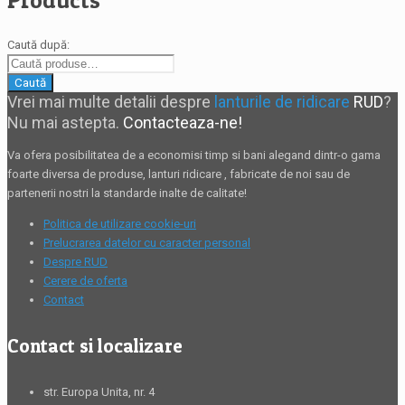
Products
Caută după:
Caută
Vrei mai multe detalii despre
lanturile de ridicare
RUD
?
Nu mai astepta.
Contacteaza-ne!
Va ofera posibilitatea de a economisi timp si bani alegand dintr-o gama
foarte diversa de produse,
lanturi ridicare
, fabricate de noi sau de
partenerii nostri la standarde inalte de calitate!
Politica de utilizare cookie-uri
Prelucrarea datelor cu caracter personal
Despre RUD
Cerere de oferta
Contact
Contact si localizare
str. Europa Unita, nr. 4