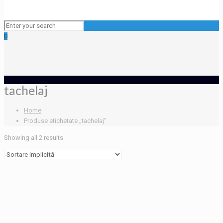
0
tachelaj
Home
Produse etichetate „tachelaj”
Showing all 2 results