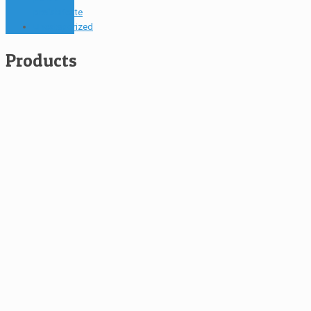
prefabricate
Uncategorized
Products