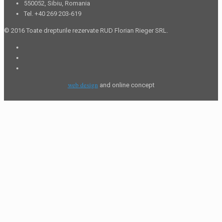
550052, Sibiu, Romania
Tel. +40 269 203-619
© 2016 Toate drepturile rezervate RUD Florian Rieger SRL.
web design
and online concept