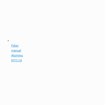
Palan
manual
Aluminiu
KITO CX