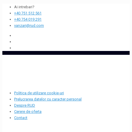
Ai intrebari?
+40 751 512 561
+40 754 019 291
vanzari@rud.com
Politica de utilizare cookie-uri
Prelucrarea datelor cu caracter personal
Despre RUD
Cerere de oferta
Contact