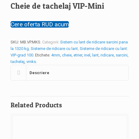
Cheie de tachelaj VIP-Mini
Cere oferta RUD acum
SKU:
MB.VP.MKS
.
Categorii:
Sistem cu lant de ridicare sarcini pana
la 1320 kg
,
Sisteme de ridicare cu lant
,
Sisteme de ridicare cu lant:
VIP-grad 100
.
Etichete:
4mm
,
cheie
,
etrier
,
inel
,
lant
,
ridicare
,
sarcini
,
tachelaj
,
vmks
.
Descriere
Related Products