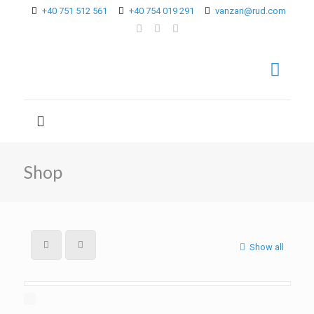
+40 751 512 561
+40 754 019 291
vanzari@rud.com
Shop
Show all