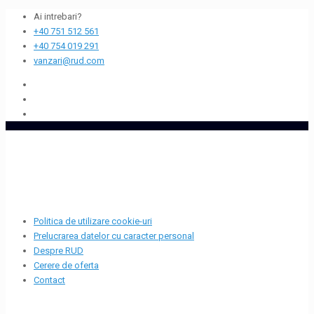
Ai intrebari?
+40 751 512 561
+40 754 019 291
vanzari@rud.com
Politica de utilizare cookie-uri
Prelucrarea datelor cu caracter personal
Despre RUD
Cerere de oferta
Contact