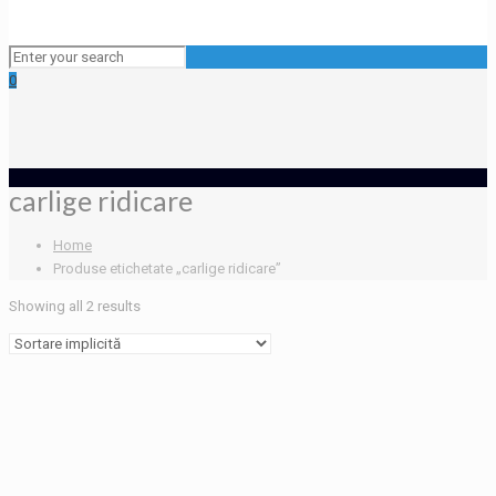
0
carlige ridicare
Home
Produse etichetate „carlige ridicare”
Showing all 2 results