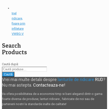
Inel
ridicare,
fixare prin
infiletare
VWBG-V
Search
Products
Caută după:
Caută
Vrei mai multe detalii despre
lanturile de ridicare
RUD
?
Nu mai astepta.
Contacteaza-ne!
Va ofera posibilitatea de a economisi timp si bani alegand dintr-o gama
foarte diversa de produse,
lanturi ridicare
, fabricate de noi sau de
partenerii nostri la standarde inalte de calitate!