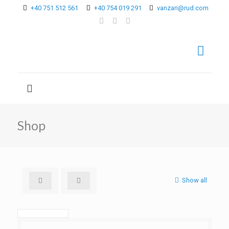
+40 751 512 561
+40 754 019 291
vanzari@rud.com
Shop
Show all