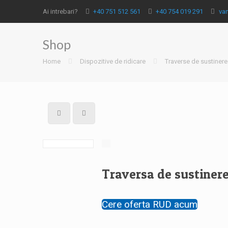
Ai intrebari?
+40 751 512 561
+40 754 019 291
va
Shop
Home
Dispozitive de ridicare
Traverse de sustinere
Traversa de sustinere:
Cere oferta RUD acum