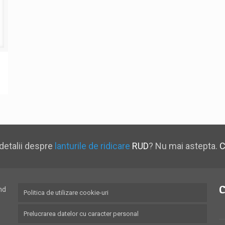
detalii despre
lanturile de ridicare
RUD
? Nu mai astepta.
C
C
nd
Politica de utilizare cookie-uri
Prelucrarea datelor cu caracter personal