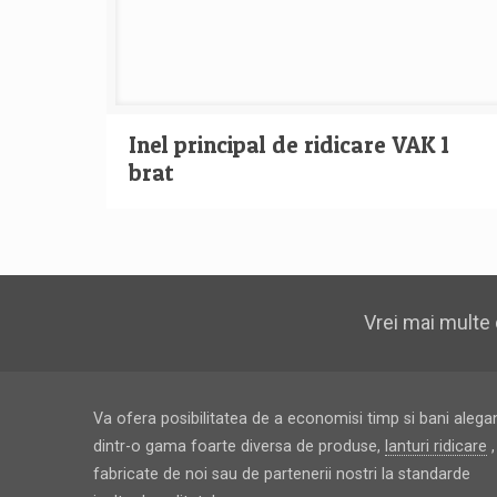
Inel principal de ridicare VAK 1
brat
Vrei mai multe 
Va ofera posibilitatea de a economisi timp si bani alega
dintr-o gama foarte diversa de produse,
lanturi ridicare
,
fabricate de noi sau de partenerii nostri la standarde