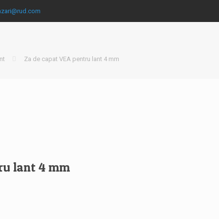
nzari@rud.com
nt
Za de capat VEA pentru lant 4 mm
ru lant 4 mm