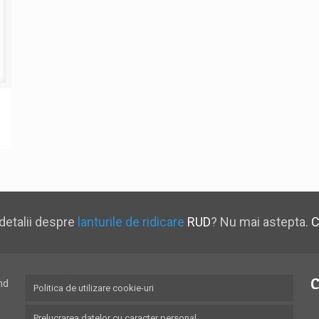
detalii despre
lanturile de ridicare
RUD
? Nu mai astepta.
C
C
nd
Politica de utilizare cookie-uri
Prelucrarea datelor cu caracter personal