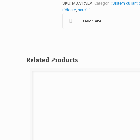
SKU:
MB.VIP.VEA
.
Categorii:
Sistem cu lant 
ridicare
,
sarcini
.
Descriere
Related Products