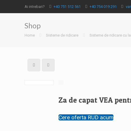
Ai intrebari?
+40 751 512 561
+40 754 019 291
va
Shop
Home
Sisteme de ridicare
Sisteme de ridicare cu la
Za de capat VEA pent
Cere oferta RUD acum