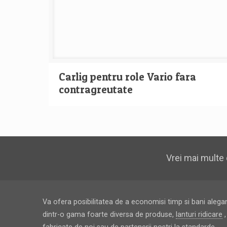
Carlig pentru role Vario fara
contragreutate
Vrei mai multe 
Va ofera posibilitatea de a economisi timp si bani alega
dintr-o gama foarte diversa de produse,
lanturi ridicare
,