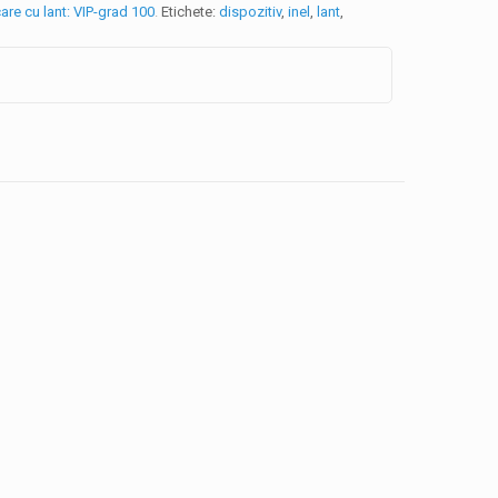
are cu lant: VIP-grad 100
.
Etichete:
dispozitiv
,
inel
,
lant
,