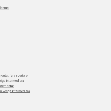
anturi
montat fara scurtare
eriga intermediara
E premontat
 in veriga intermediara