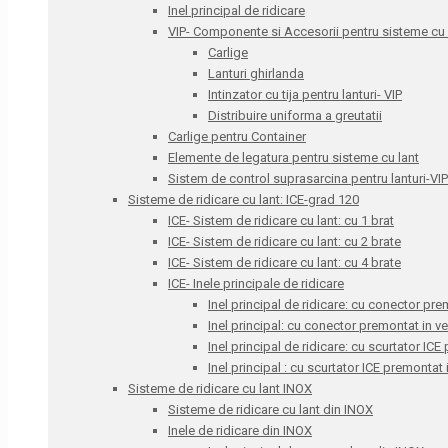
Inel principal de ridicare
VIP- Componente si Accesorii pentru sisteme cu l
Carlige
Lanturi ghirlanda
Intinzator cu tija pentru lanturi- VIP
Distribuire uniforma a greutatii
Carlige pentru Container
Elemente de legatura pentru sisteme cu lant
Sistem de control suprasarcina pentru lanturi-VIP
Sisteme de ridicare cu lant: ICE-grad 120
ICE- Sistem de ridicare cu lant: cu 1 brat
ICE- Sistem de ridicare cu lant: cu 2 brate
ICE- Sistem de ridicare cu lant: cu 4 brate
ICE- Inele principale de ridicare
Inel principal de ridicare: cu conector pre
Inel principal: cu conector premontat in v
Inel principal de ridicare: cu scurtator IC
Inel principal : cu scurtator ICE premontat
Sisteme de ridicare cu lant INOX
Sisteme de ridicare cu lant din INOX
Inele de ridicare din INOX