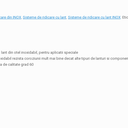
icare din INOX
,
Sisteme de ridicare cu lant
,
Sisteme de ridicare cu lant INOX
.
Eti
ant din otel inoxidabil, pentru aplicatii speciale
xidabil rezista coroziunii mult mai bine decat alte tipuri de lanturi si compone
a de calitate grad 60