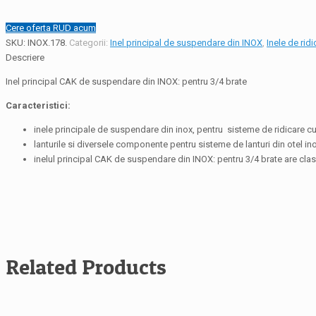
Cere oferta RUD acum
SKU:
INOX.178
.
Categorii:
Inel principal de suspendare din INOX
,
Inele de rid
Descriere
Inel principal CAK de suspendare din INOX: pentru 3/4 brate
Caracteristici:
inele principale de suspendare din inox, pentru sisteme de ridicare cu l
lanturile si diversele componente pentru sisteme de lanturi din otel ino
inelul principal CAK de suspendare din INOX: pentru 3/4 brate are clas
Related Products