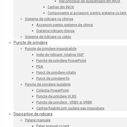
Inel principal de suspendare din INOX
Carlige din INOX
Componente si accesorii: pentru sisteme cu lant
Sisteme de ridicare cu chinga
Accesorii pentru sisteme de chingi
Sisteme ridicare chinga
Sisteme de ridicare cu cablu
Puncte de prindere
Puncte de prindere insurubabile
Inele de ridicare: rotative 360°
Puncte de prindere PowerPoint
PSA
Punct de prindere rotativ
Punct de prindere fix
Puncte de prindere sudabile
Colectia PowerPoint
Puncte de prindere VLBS
Puncte de prindere : VRBS si VRBK
Carlige fixabile prin sudare sau insurubare
Dispozitive de ridicare
Palane manuale
Palan manual cu lant