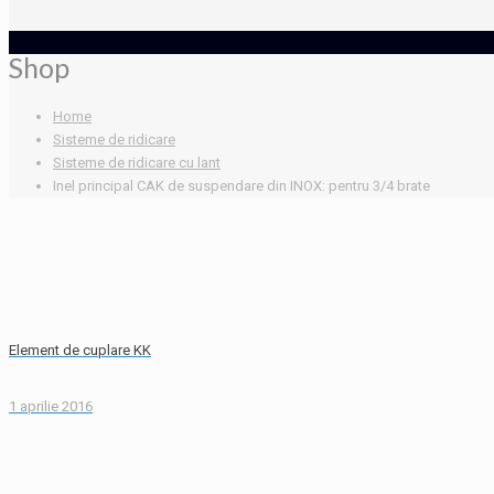
Shop
Home
Sisteme de ridicare
Sisteme de ridicare cu lant
Inel principal CAK de suspendare din INOX: pentru 3/4 brate
Element de cuplare KK
1 aprilie 2016