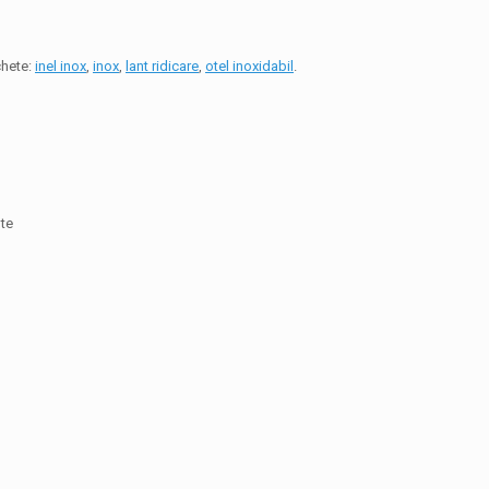
chete:
inel inox
,
inox
,
lant ridicare
,
otel inoxidabil
.
nte