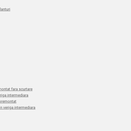
anturi
montat fara scurtare
eriga intermediara
E premontat
 in veriga intermediara