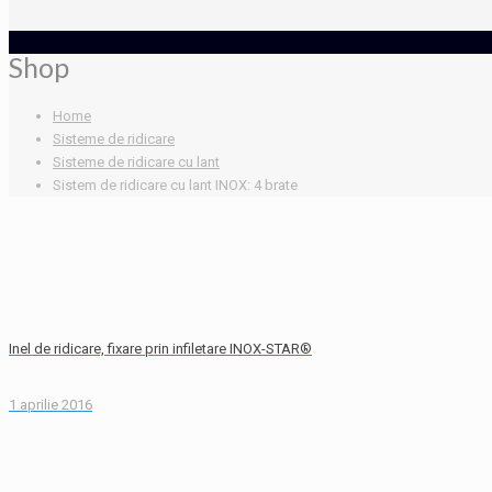
Shop
Home
Sisteme de ridicare
Sisteme de ridicare cu lant
Sistem de ridicare cu lant INOX: 4 brate
Inel de ridicare, fixare prin infiletare INOX-STAR®
1 aprilie 2016