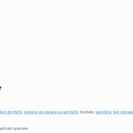
e
lant din INOX
,
Sisteme de ridicare cu lant INOX
.
Etichete:
lant INOX
,
lant ridicare
aplicatii speciale