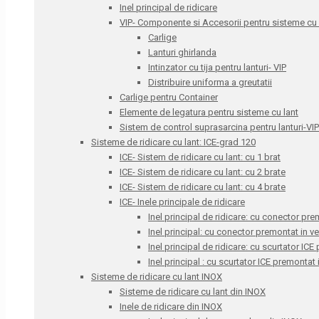
Inel principal de ridicare
VIP- Componente si Accesorii pentru sisteme cu l
Carlige
Lanturi ghirlanda
Intinzator cu tija pentru lanturi- VIP
Distribuire uniforma a greutatii
Carlige pentru Container
Elemente de legatura pentru sisteme cu lant
Sistem de control suprasarcina pentru lanturi-VIP
Sisteme de ridicare cu lant: ICE-grad 120
ICE- Sistem de ridicare cu lant: cu 1 brat
ICE- Sistem de ridicare cu lant: cu 2 brate
ICE- Sistem de ridicare cu lant: cu 4 brate
ICE- Inele principale de ridicare
Inel principal de ridicare: cu conector pre
Inel principal: cu conector premontat in v
Inel principal de ridicare: cu scurtator IC
Inel principal : cu scurtator ICE premontat
Sisteme de ridicare cu lant INOX
Sisteme de ridicare cu lant din INOX
Inele de ridicare din INOX