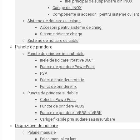
Inel principal de suspendare din INOX
Carlige din INOX
Componente si accesorii: pentru sisteme cu lant
Sisteme de ridicare cu chinga
Accesorii pentru sisteme de chingi
Sisteme ridicare chinga
Sisteme de ridicare cu cablu
Puncte de prindere
Puncte de prindere insurubabile
Inele de ridicare: rotative 360°
Puncte de prindere PowerPoint
PSA
Punct de prindere rotativ
Punct de prindere fix
Puncte de prindere sudabile
Colectia PowerPoint
Puncte de prindere VLBS
Puncte de prindere : VRBS si VRBK
Carlige fixabile prin sudare sau insurubare
Dispozitive de ridicare
Palane manuale
Palan manual cu lant