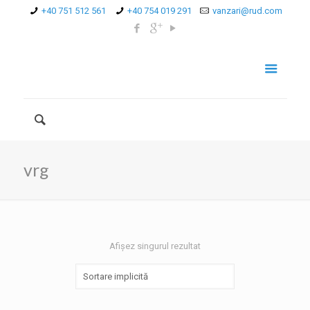
+40 751 512 561
+40 754 019 291
vanzari@rud.com
vrg
Afișez singurul rezultat