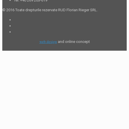
Tel. +40 269 203-619
© 2016 Toate drepturile rezervate RUD Florian Rieger SRL.
web design
and online concept