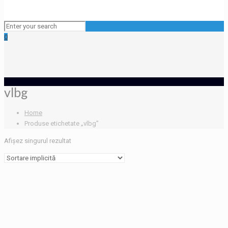
0
vlbg
Home
Produse etichetate „vlbg”
Afișez singurul rezultat