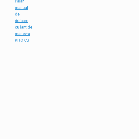
Palan
manual
de
ridicare
cu lant de
manevra
KITO CB