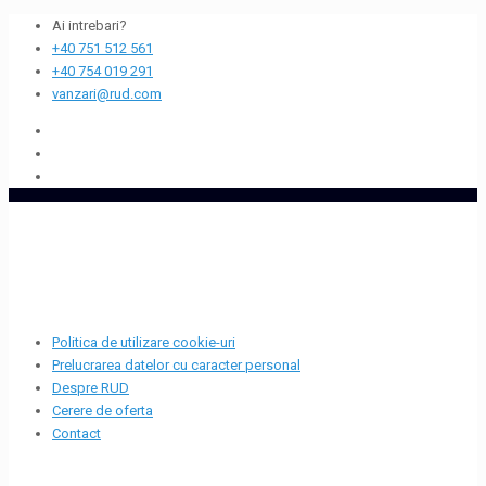
Ai intrebari?
+40 751 512 561
+40 754 019 291
vanzari@rud.com
Politica de utilizare cookie-uri
Prelucrarea datelor cu caracter personal
Despre RUD
Cerere de oferta
Contact