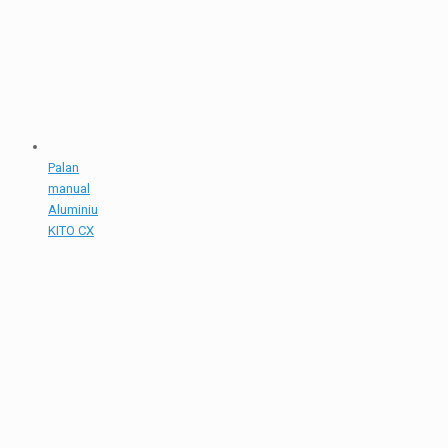
Palan
manual
Aluminiu
KITO CX