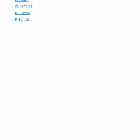
cu lant de
manevra
KITO CB