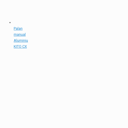
Palan
manual
Aluminiu
KITO CX