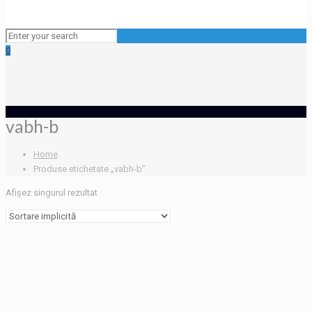
0
vabh-b
Home
Produse etichetate „vabh-b”
Afișez singurul rezultat