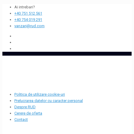
Ai intrebari?
+40 751 512 561
+40 754 019 291
vanzari@rud.com
Politica de utilizare cookie-uri
Prelucrarea datelor cu caracter personal
Despre RUD
Cerere de oferta
Contact