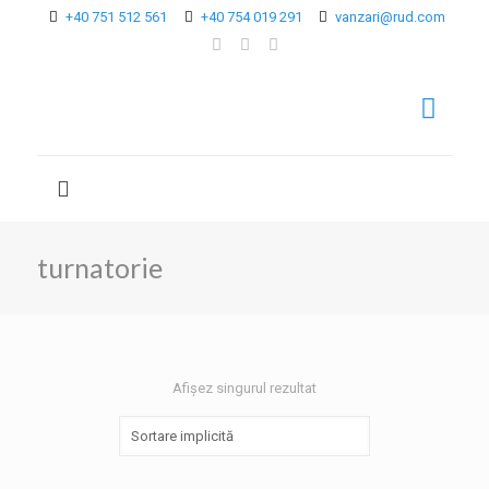
+40 751 512 561
+40 754 019 291
vanzari@rud.com
turnatorie
Afișez singurul rezultat