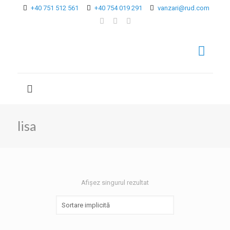
+40 751 512 561
+40 754 019 291
vanzari@rud.com
lisa
Afișez singurul rezultat