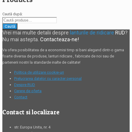
Caută după:
Caută
Vrei mai multe detalii despre
lanturile de ridicare
RUD
?
Nu mai astepta.
Contacteaza-ne!
Va ofera posibilitatea de a economisi timp si bani alegand dintr-o gama
foarte diversa de produse,
lanturi ridicare
, fabricate de noi sau de
partenerii nostri la standarde inalte de calitate!
Politica de utilizare cookie-uri
Prelucrarea datelor cu caracter personal
Despre RUD
Cerere de oferta
Contact
Contact si localizare
str. Europa Unita, nr. 4