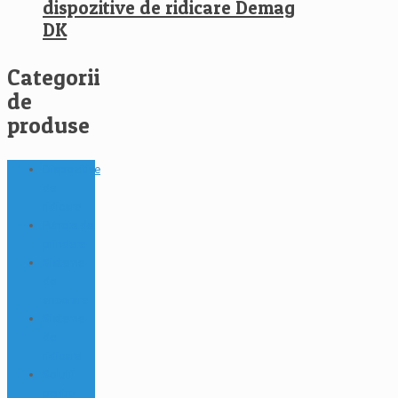
dispozitive de ridicare Demag
DK
Categorii
de
produse
Dispozitive
de
ridicare
Puncte de
prindere
Sisteme
de
ancorare
Sisteme
de
ridicare
Solutii
pentru