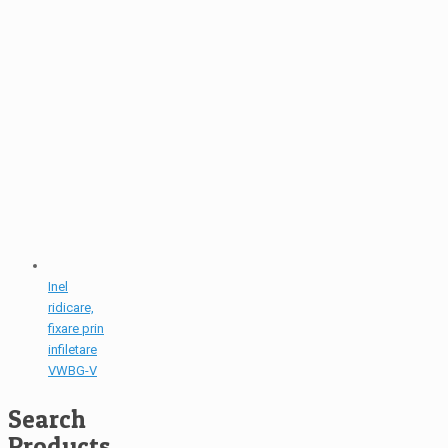
Inel
ridicare,
fixare prin
infiletare
VWBG-V
Search
Products