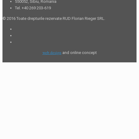
550052, Sibiu, Romania
Tel. +40 269 203-619
© 2016 Toate drepturile rezervate RUD Florian Rieger SRL.
web design
and online concept