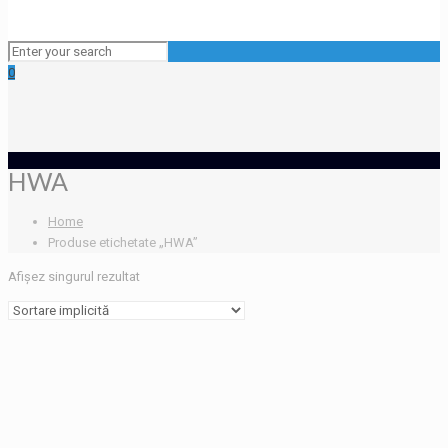
0
HWA
Home
Produse etichetate „HWA”
Afișez singurul rezultat