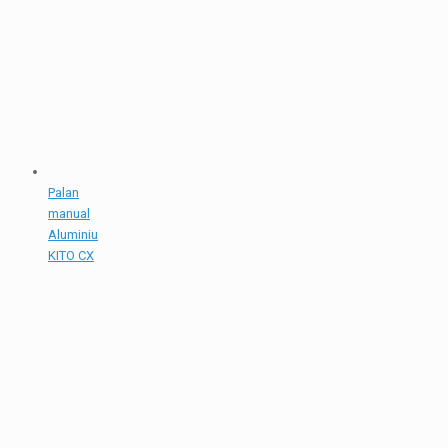
Palan
manual
Aluminiu
KITO CX