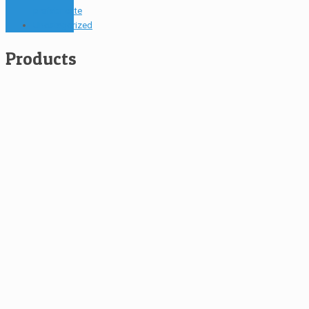
prefabricate
Uncategorized
Products