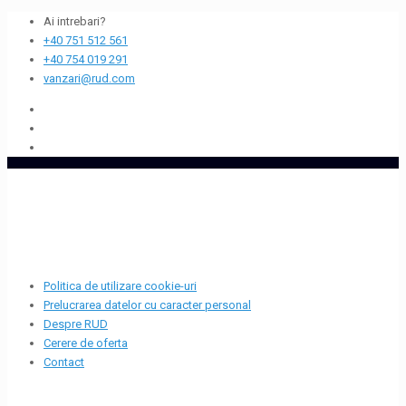
Ai intrebari?
+40 751 512 561
+40 754 019 291
vanzari@rud.com
Politica de utilizare cookie-uri
Prelucrarea datelor cu caracter personal
Despre RUD
Cerere de oferta
Contact