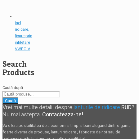
Inel
ridicare,
fixare prin
infiletare
VWBG-V
Search
Products
Caută după:
Caută
Vrei mai multe detalii despre
lanturile de ridicare
RUD
?
Nu mai astepta.
Contacteaza-ne!
Va ofera posibilitatea de a economisi timp si bani alegand dintr-o gama
foarte diversa de produse,
lanturi ridicare
, fabricate de noi sau de
partenerii nostri la standarde inalte de calitate!