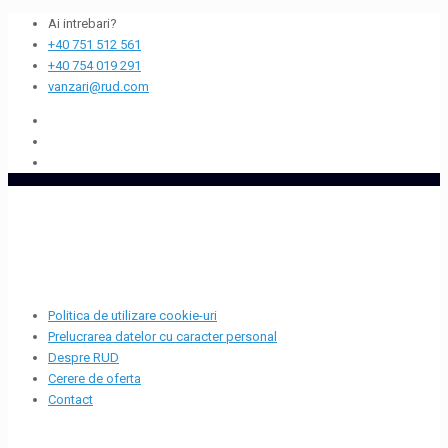
Ai intrebari?
+40 751 512 561
+40 754 019 291
vanzari@rud.com
Politica de utilizare cookie-uri
Prelucrarea datelor cu caracter personal
Despre RUD
Cerere de oferta
Contact