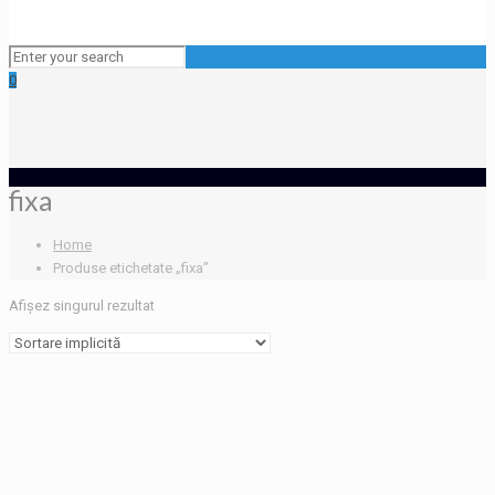
0
fixa
Home
Produse etichetate „fixa”
Afișez singurul rezultat