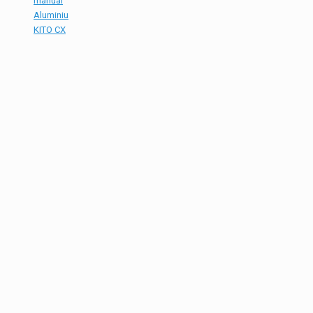
manual
Aluminiu
KITO CX