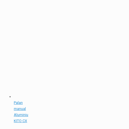
Palan
manual
Aluminiu
KITO CX