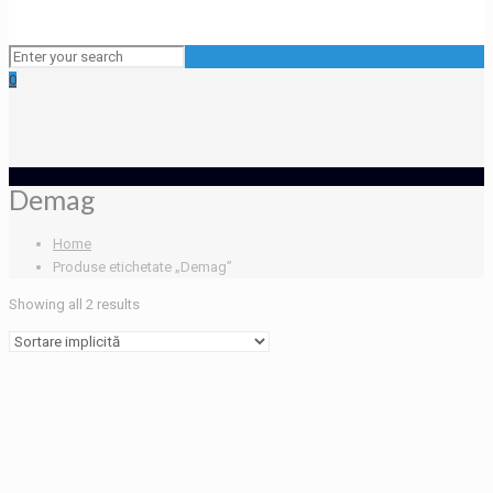
0
Demag
Home
Produse etichetate „Demag”
Showing all 2 results