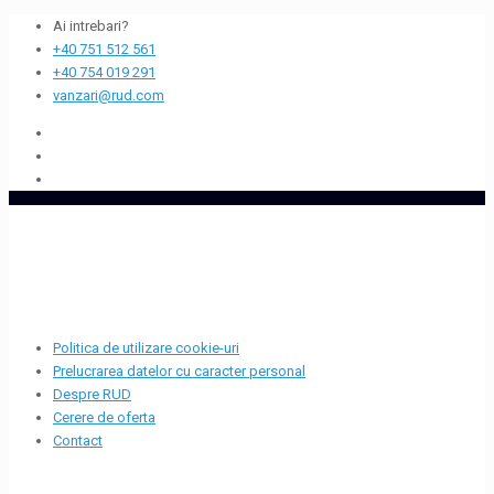
Ai intrebari?
+40 751 512 561
+40 754 019 291
vanzari@rud.com
Politica de utilizare cookie-uri
Prelucrarea datelor cu caracter personal
Despre RUD
Cerere de oferta
Contact