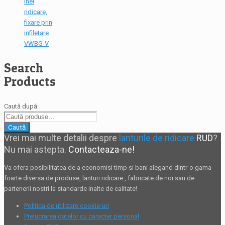
Inel
ridicare,
fixare prin
infiletare
VWBG-V
Search
Products
Caută după:
Caută
Vrei mai multe detalii despre
lanturile de ridicare
RUD
?
Nu mai astepta.
Contacteaza-ne!
Va ofera posibilitatea de a economisi timp si bani alegand dintr-o gama
foarte diversa de produse,
lanturi ridicare
, fabricate de noi sau de
partenerii nostri la standarde inalte de calitate!
Politica de utilizare cookie-uri
Prelucrarea datelor cu caracter personal