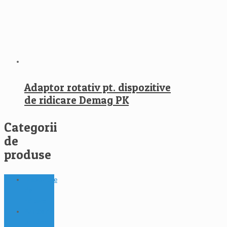
Adaptor rotativ pt. dispozitive
de ridicare Demag PK
Categorii
de
produse
Dispozitive
de
ridicare
Puncte de
prindere