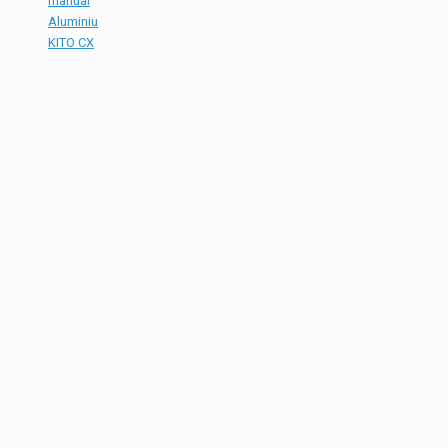
manual
Aluminiu
KITO CX