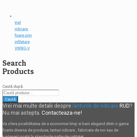
Inel
ridicare,
fixare prin
infiletare
VWBG-V
Search
Products
Caută după:
Caută
Vrei mai multe detalii despre
lanturile de ridicare
RUD
?
Nu mai astepta.
Contacteaza-ne!
Va ofera posibilitatea de a economisi timp si bani alegand dintr-o gama
foarte diversa de produse,
lanturi ridicare
, fabricate de noi sau de
partenerii nostri la standarde inalte de calitate!