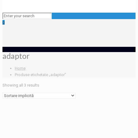
0
adaptor
Home
Produse etichetate „adaptor”
Showing all 3 results