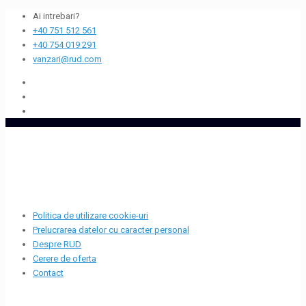
Ai intrebari?
+40 751 512 561
+40 754 019 291
vanzari@rud.com
Politica de utilizare cookie-uri
Prelucrarea datelor cu caracter personal
Despre RUD
Cerere de oferta
Contact