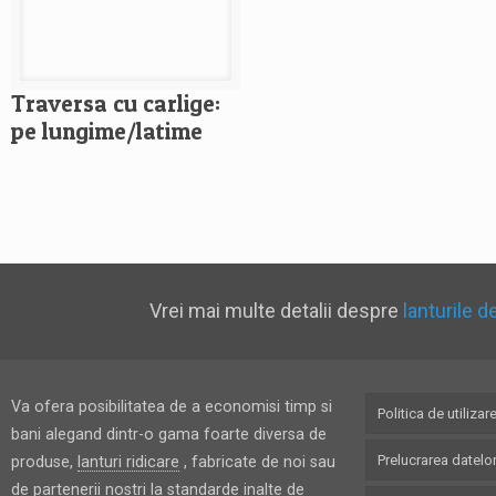
Traversa cu carlige:
pe lungime/latime
Vrei mai multe detalii despre
lanturile d
Va ofera posibilitatea de a economisi timp si
Politica de utilizar
bani alegand dintr-o gama foarte diversa de
Prelucrarea datelo
produse,
lanturi ridicare
, fabricate de noi sau
de partenerii nostri la standarde inalte de