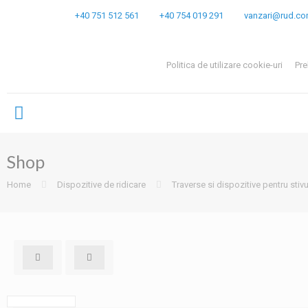
Ai intrebari?
+40 751 512 561
+40 754 019 291
vanzari@rud.c
Politica de utilizare cookie-uri
Pre
Shop
Home
Dispozitive de ridicare
Traverse si dispozitive pentru stivu