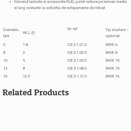
folosind lanturile si accesoriile RUD, puteti reduce pe termen mediu
si lung costurile cu achizitia de echipamente de ridicat
Nr. ref.
Diametru
Tip scurtare –
WLL (t)
lant
optional
6
1.8
ICE.0.1.01.0
IMVK 6
8
3
ICE.0.1.03.0
IMVK 8
10
5
ICE.0.1.05.0
IMVK 10
13
8
ICE.0.1.08.0
IMVK 10
16
12.5
ICE.0.1.12.0
IMVK 16
Related Products