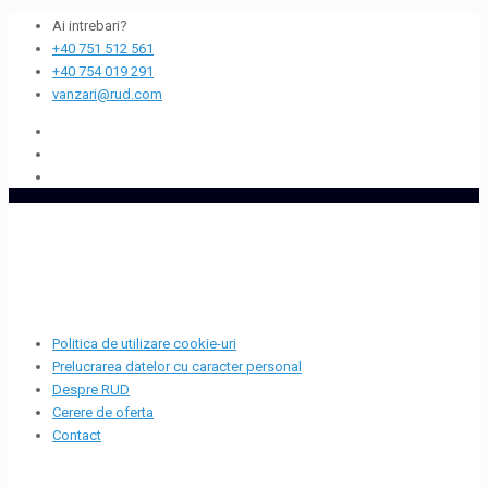
Ai intrebari?
+40 751 512 561
+40 754 019 291
vanzari@rud.com
Politica de utilizare cookie-uri
Prelucrarea datelor cu caracter personal
Despre RUD
Cerere de oferta
Contact