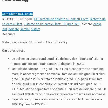
Cere oferta RUD acum
SKU:
ICE.0.1
.
Categorii:
ICE- Sistem de ridicare cu lant: cu 1 brat
,
Sisteme de
ridicare cu lant
,
Sisteme de ridicare cu lant: ICE-grad 120
.
Etichete:
carlig
,
lant
,
ridicare
,
sarcini
,
sistem
.
Descriere
Sistem de ridicare ICE cu lant – 1 brat: cu carlig
Caracteristici :
se utilizeaza atunci cand conditiile de lucru devin foarte dificile, la
temperaturi de lucru foarte scazute de pana la -60°C
lanturile de ridicare RUD grad 120 -ICE au o capacitate portanta mai
mare, la aceeasi grosime nominala, fata de lanturile grad 80 si chiar
grad 100: pana la +60% fata de lanturile grad 80 si pana +25% fata
de cele grad 100; in concluzie, cu lanturile de ridicare grad 120 –
ICE puteti atinge capacitatea portanta a unui lant de ridicare grad 80
sau grad 100 utilizand o valoare inferioara a grosimii sale nominale
capacitatea portanta a sistemului de ridicare cu lant : sarcini de la
1800 Kg pana la 12500 Kg