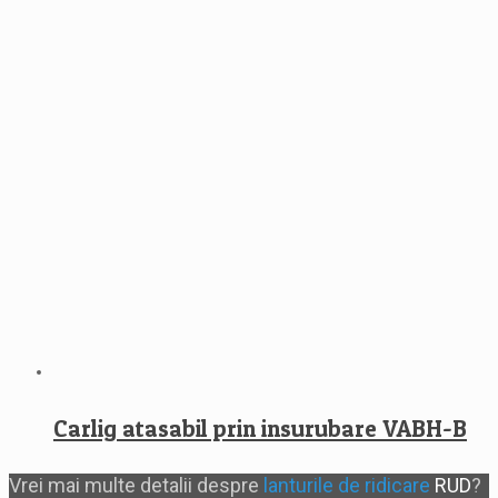
Carlig atasabil prin insurubare VABH-B
Vrei mai multe detalii despre
lanturile de ridicare
RUD
?