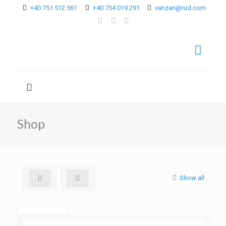
+40 751 512 561
+40 754 019 291
vanzari@rud.com
Shop
Show all