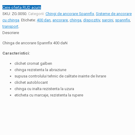
Cere oferta RUD acum
SKU:
ZG.0050
.
Categorii:
Chingi de ancorare Spannfix
,
Sisteme de ancorare
cu chinga
.
Etichete:
400 dan
,
ancorare
,
chinga
,
dispozitiv
,
sarcini
,
spannfix
,
transport
.
Descriere
Chinga de ancorare Spannfix 400 daN
Caracteristici:
clichet cromat galben
chinga rezistenta la abraziune
supusa controlului tehnic de calitate inainte de livrare
clichet autoblocant
chinga cu inalta rezistenta la uzura
eticheta cu marcaje, rezistenta la rupere