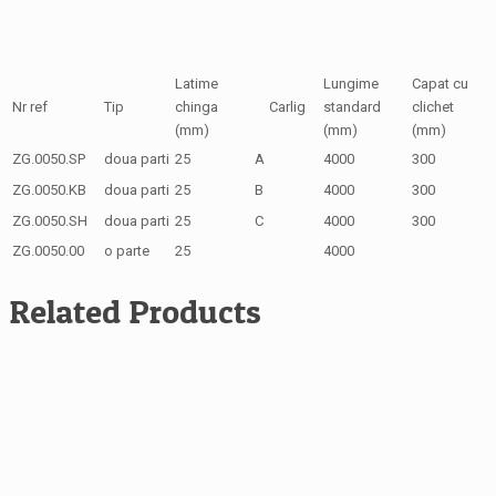
Latime
Lungime
Capat cu
Nr ref
Tip
chinga
Carlig
standard
clichet
(mm)
(mm)
(mm)
ZG.0050.SP
doua parti
25
A
4000
300
ZG.0050.KB
doua parti
25
B
4000
300
ZG.0050.SH
doua parti
25
C
4000
300
ZG.0050.00
o parte
25
4000
Related Products