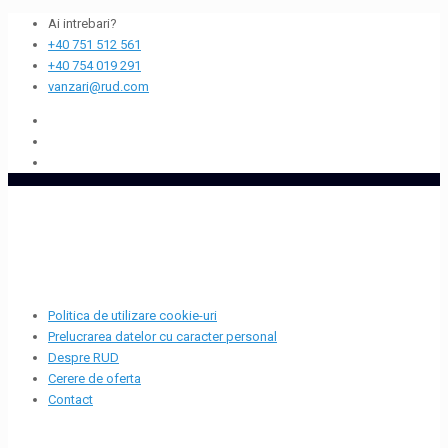
Ai intrebari?
+40 751 512 561
+40 754 019 291
vanzari@rud.com
Politica de utilizare cookie-uri
Prelucrarea datelor cu caracter personal
Despre RUD
Cerere de oferta
Contact