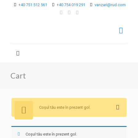
+40 751 512 561
+40 754 019 291
vanzari@rud.com
Cart
Coșul tău este în prezent gol.
Coșul tău este în prezent gol.